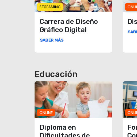
STREAMING
ONLI
Carrera de Diseño
Di
Gráfico Digital
SAB
SABER MÁS
Educación
ONLINE
ONLI
Diploma en
Fo
Dificultades de
Co