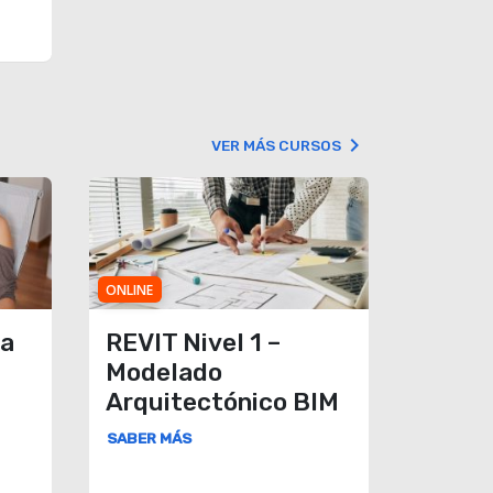
keyboard_arrow_right
VER MÁS CURSOS
ONLINE
ra
REVIT Nivel 1 –
Modelado
Arquitectónico BIM
SABER MÁS