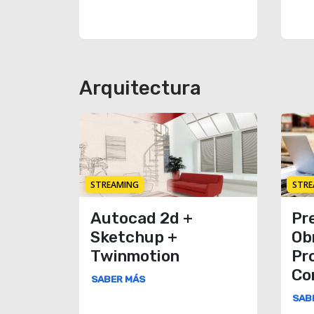
Arquitectura
STREAMING
STRE
Autocad 2d +
Pr
Sketchup +
Ob
Twinmotion
Pr
Co
SABER MÁS
SAB