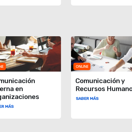
NE
ONLINE
municación
Comunicación y
terna en
Recursos Human
ganizaciones
SABER MÁS
ER MÁS