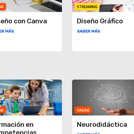
NE
STREAMING
seño con Canva
Diseño Gráfico
ER MÁS
SABER MÁS
NE
ONLINE
rmación en
Neurodidáctica
mpetencias