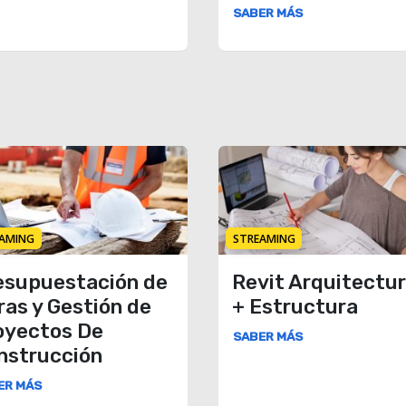
SABER MÁS
AMING
STREAMING
esupuestación de
Revit Arquitectu
ras y Gestión de
+ Estructura
oyectos De
SABER MÁS
nstrucción
ER MÁS