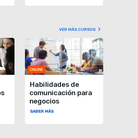
keyboard_arrow_right
VER MÁS CURSOS
ONLINE
Habilidades de
os
comunicación para
negocios
SABER MÁS