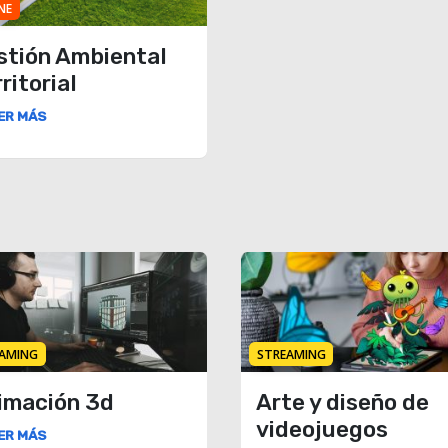
NE
stión Ambiental
ritorial
ER MÁS
AMING
STREAMING
imación 3d
Arte y diseño de
videojuegos
ER MÁS