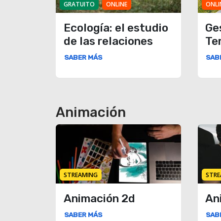
GRATUITO
ONLINE
ONLI
Ecología: el estudio
Ge
de las relaciones
Ter
SABER MÁS
SAB
Animación
STREAMING
STRE
Animación 2d
An
SABER MÁS
SAB