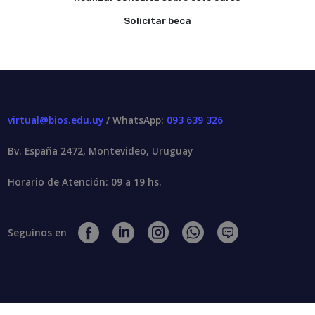
Solicitar beca
virtual@bios.edu.uy
/ WhatsApp:
093 639 326
Bv. España 2472, Montevideo, Uruguay
Horario de Atención: 09 a 19 hs.
Seguínos en