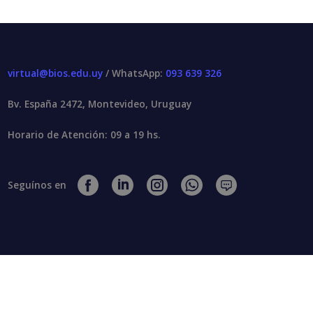
virtual@bios.edu.uy
/ WhatsApp:
093 639 326
Bv. España 2472, Montevideo, Uruguay
Horario de Atención: 09 a 19 hs.
Seguínos en